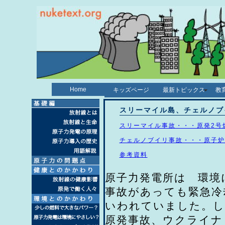
Home
キッズページ
最新トピックス
教
スリーマイル島、チェルノブ
スリーマイル事故・・・原発2号
チェルノブイリ事故・・・原子炉
参考資料
原子力発電所は 環境
事故があっても緊急冷
いわれていました。し
原発事故、ウクライナ