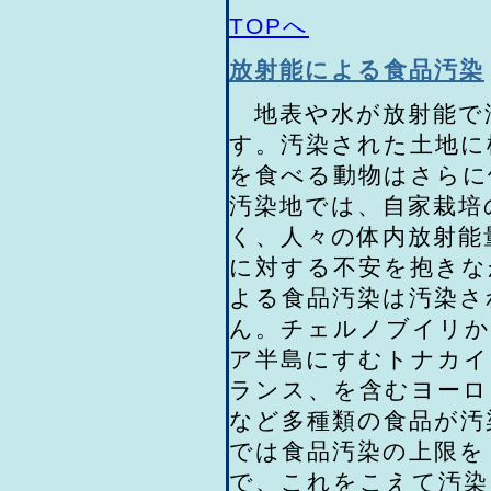
TOPへ
放射能による食品汚染
地表や水が放射能で
す。汚染された土地に
を食べる動物はさらに
汚染地では、自家栽培
く、人々の体内放射能
に対する不安を抱きな
よる食品汚染は汚染さ
ん。チェルノブイリか
ア半島にすむトナカイ
ランス、を含むヨーロ
など多種類の食品が汚
では食品汚染の上限を
で、これをこえて汚染