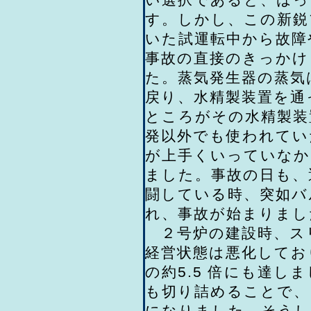
す。しかし、この新鋭
いた試運転中から故障
事故の直接のきっかけ
た。蒸気発生器の蒸気
戻り、水精製装置を通
ところがその水精製装
発以外でも使われてい
が上手くいっていなか
ました。事故の日も、
闘している時、突如バ
れ、事故が始まりまし
２号炉の建設時、スリ
経営状態は悪化してお
の約5.5 倍にも達
も切り詰めることで、
になりました。そうし