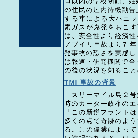
ロ以内の学校閉鎖、妊
の住民の屋内待機勧告
する車による大パニッ
素ガスが爆発をおこす
は、安全性より経済性
ノブイリ事故より7 
発事故の恐さを実感し
は報道・研究機関で全
の後の状況を知ること
TMI 事故の背景
スリーマイル島２号
時のカーター政権のエ
「この新鋭プラントは
多くの点で奇跡のよう
る。この偉業によって
い選択であると、はっ