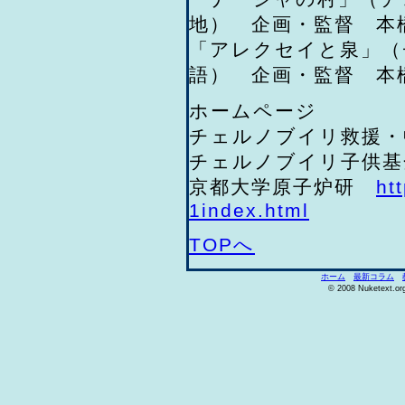
地） 企画・監督 本
「アレクセイと泉」（
語） 企画・監督 本
ホームページ
チェルノブイリ救援
チェルノブイリ子供基
京都大学原子炉研
ht
1index.html
TOPへ
ホーム
最新コラム
© 2008 Nuketext.org