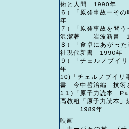
術と人間 1990年
６）「原発事故ーその時
年
７）「原発事故を問う
沢潔著 岩波新書 1
８）「食卓にあがった
社現代新書 1990年
９）「チェルノブイリ
年
10)「チェルノブイ
書 今中哲治編 技術と
1１)「原子力読本 P
高教粗「原子力読本」
1989年
映画
「ナージャの村」（チ