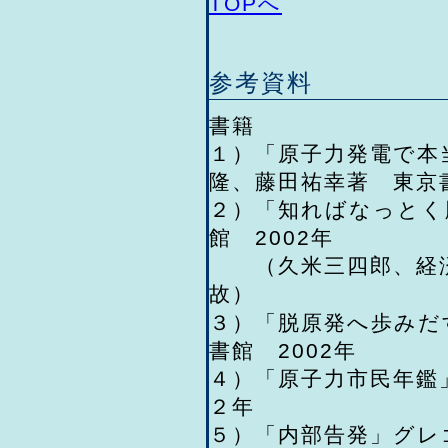
TOPへ
参考資料
書籍
１）「原子力発電で本
隆、藤田祐幸著 東京書
２）「知ればなっとく
館 2002年
（久米三四郎、経済
故）
３）「脱原発へ歩みだ
書館 2002年
４）「原子力市民年鑑
２年
５）「内部告発」グレ