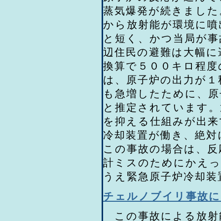
蒸気爆発が続きました
から放射能が環境に噴
と短く、かつ当局が事
辺住民の避難は大幅に
換算で５００キロ程度
は、原子炉の出力が１
も急増したために、原
と推定されています。
を抑える仕組みが出来
冷却装置が働き、絶対
この事故の場合は、反
計ミスのためにかえっ
うえ緊急原子炉冷却装
チェルノブイリ事故に
この事故による放射